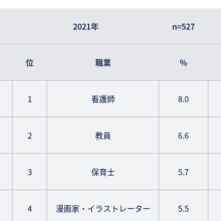
2021年
n=527
位
職業
％
1
看護師
8.0
2
教員
6.6
3
保育士
5.7
4
漫画家・イラストレーター
5.5