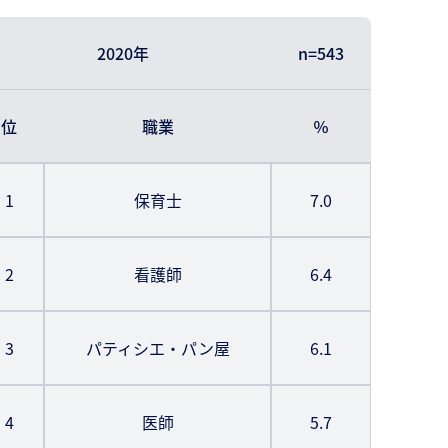
2020年
n=543
位
職業
％
1
保育士
7.0
2
看護師
6.4
3
パティシエ・パン屋
6.1
4
医師
5.7