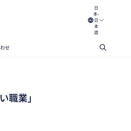
日
本-
日
本
語
合わせ
い職業」