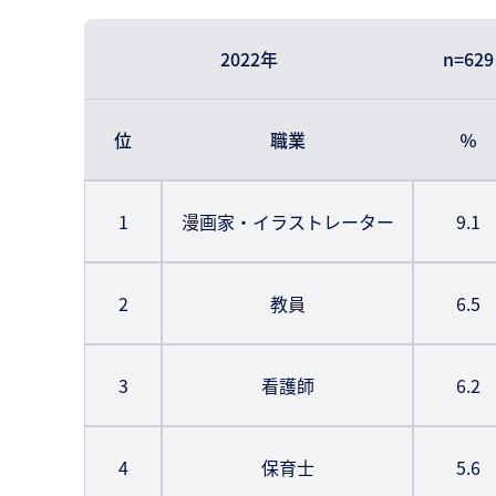
2022年
n=629
位
職業
％
1
漫画家・イラストレーター
9.1
2
教員
6.5
3
看護師
6.2
4
保育士
5.6