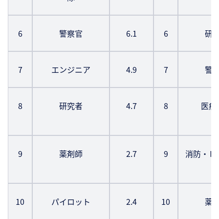
6
警察官
6.1
6
研
7
エンジニア
4.9
7
警
8
研究者
4.7
8
医療
9
薬剤師
2.7
9
消防・レ
10
パイロット
2.4
10
薬