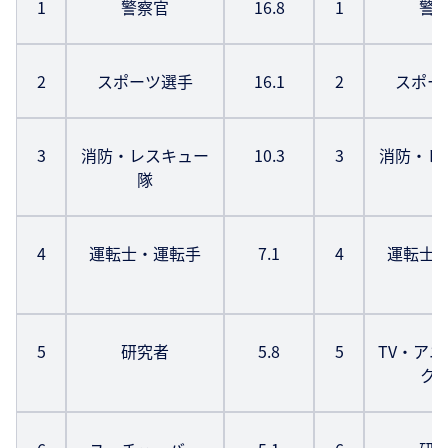
1
警察官
16.8
1
警
2
スポーツ選手
16.1
2
スポー
3
消防・レスキュー
10.3
3
消防・レ
隊
4
運転士・運転手
7.1
4
運転士
5
研究者
5.8
5
TV・ア
ク