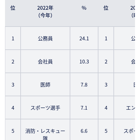
位
2022年
％
位
20
（今年）
（昨
1
公務員
24.1
1
公
2
会社員
10.3
2
会
3
医師
7.8
3
医
4
スポーツ選手
7.1
4
エン
5
消防・レスキュー
6.6
5
スポー
隊