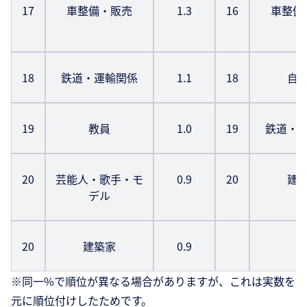
17
車整備・販売
1.3
16
車整備
18
鉄道・運輸関係
1.1
18
自
19
教員
1.0
19
鉄道・
20
芸能人・歌手・モ
0.9
20
建
デル
20
建築家
0.9
※同一%で順位が異なる場合がありますが、これは実数を
元に順位付けしたためです。