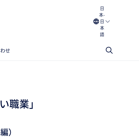
日
本-
日
本
語
合わせ
い職業」
子編）