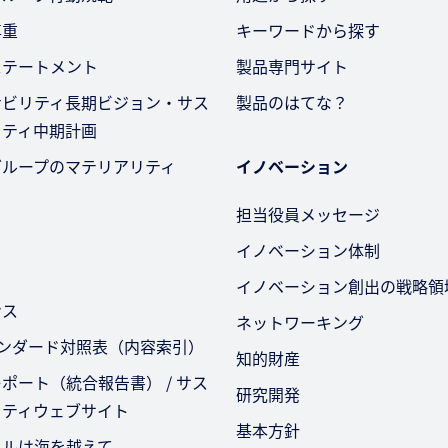
尊重
キーワードから探す
ステートメント
製品専門サイト
ナビリティ長期ビジョン・サス
製品のはてな？
リティ中期計画
グループのマテリアリティ
イノベーション
担当役員メッセージ
イノベーション体制
イノベーション創出の戦略領
ンス
ネットワーキング
タンダード対照表（内容索引）
知的財産
ポート（統合報告書） / サス
研究開発
リティウェブサイト
基本方針
セルは海を越えて