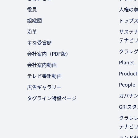
役員
人権の
組織図
トップ
沿革
サステ
テナビ
主な受賞歴
クラレ
会社案内（PDF版）
Planet
会社案内動画
Product
テレビ番組動画
People
広告ギャラリー
ガバナ
タグライン特設ページ
GRIス
クラレレ
テナビ
ランド