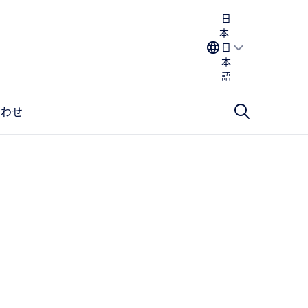
日
本-
日
本
語
合わせ