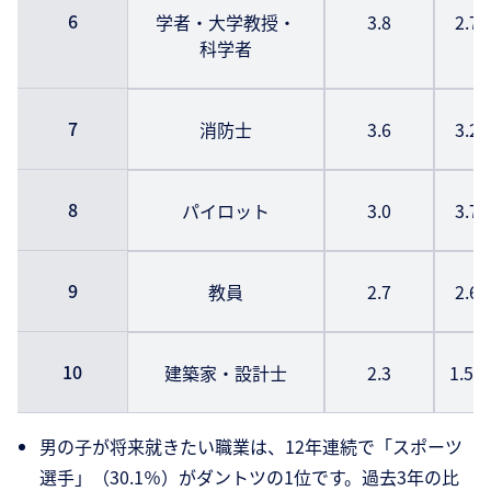
6
学者・大学教授・
3.8
2.7
科学者
7
消防士
3.6
3.2
8
パイロット
3.0
3.7
9
教員
2.7
2.6
10
建築家・設計士
2.3
1.5
男の子が将来就きたい職業は、12年連続で「スポーツ
選手」（30.1％）がダントツの1位です。過去3年の比