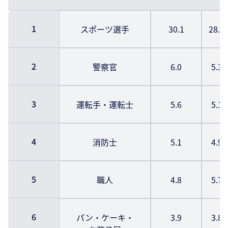
1
スポーツ選手
30.1
28.
2
警察官
6.0
5.3
3
運転手・運転士
5.6
5.1
4
消防士
5.1
4.9
5
職人
4.8
5.7
6
パン・ケーキ・
3.9
3.8