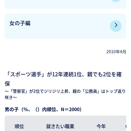
女の子編
2010年4月
「スポーツ選手」が12年連続1位、親でも2位を確
保
～「警察官」が2位でジリジリ上昇、親の「公務員」はトップ返り
咲き～
男の子（％、（）内順位、N＝2000）
順位
就きたい職業
今年
0