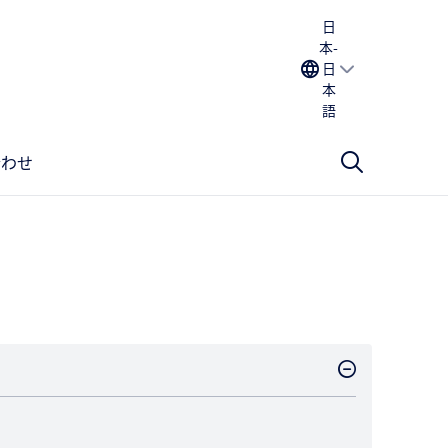
日
本-
日
本
語
合わせ
）