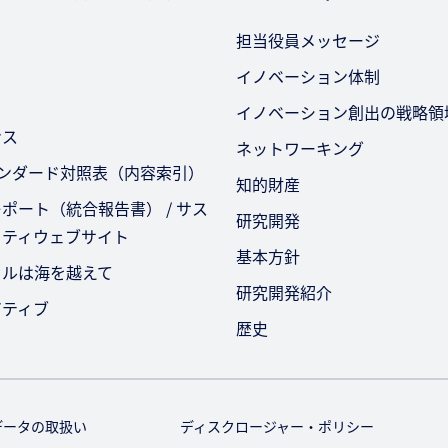
担当役員メッセージ
イノベーション体制
イノベーション創出の戦略領
ンス
ネットワーキング
タンダード対照表（内容索引）
知的財産
ポート（統合報告書） / サス
研究開発
リティウェブサイト
基本方針
セルは海を越えて
研究開発紹介
アティブ
歴史
データの取扱い
ディスクロージャー・ポリシー