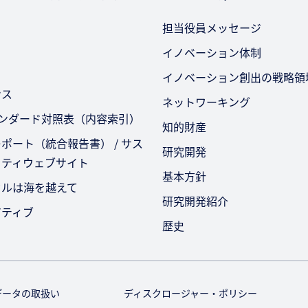
担当役員メッセージ
イノベーション体制
イノベーション創出の戦略領
ンス
ネットワーキング
タンダード対照表（内容索引）
知的財産
ポート（統合報告書） / サス
研究開発
リティウェブサイト
基本方針
セルは海を越えて
研究開発紹介
アティブ
歴史
データの取扱い
ディスクロージャー・ポリシー