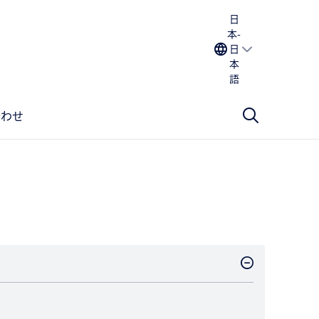
日
本-
日
本
語
合わせ
）