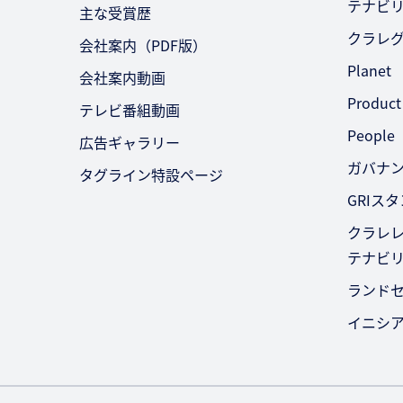
テナビ
主な受賞歴
クラレ
会社案内（PDF版）
Planet
会社案内動画
Product
テレビ番組動画
People
広告ギャラリー
ガバナ
タグライン特設ページ
GRIス
クラレレ
テナビ
ランド
イニシ