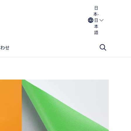
日
本-
日
本
語
合わせ