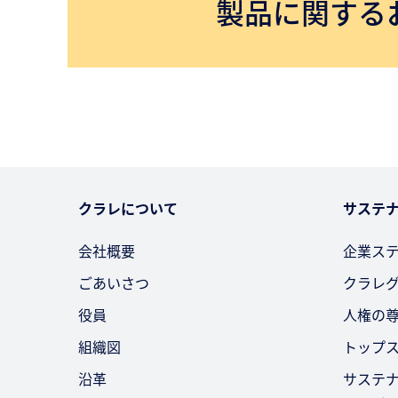
製品に関する
クラレについて
サステ
会社概要
企業ス
ごあいさつ
クラレ
役員
人権の
組織図
トップ
沿革
サステ