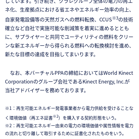
しています。引き続き、クラレグループ全体の電力の再エ
ネ化、生産拠点における省エネやエネルギー効率の向上、
※3
自家発電設備等の天然ガスへの燃料転換、CCUS
の技術
確立など自社で実施可能な削減策を着実に進めるととも
に、サプライヤーと共同でユーティリティの燃料をクリー
ンな新エネルギーから得られる燃料への転換検討を進め、
新たな目標の達成を目指してまいります。
なお、本バーチャルPPAの締結においてはWorld Kinect
Corporationのグループ会社であるKinect Energy, Inc.が
当社アドバイザーを務めております。
※1：再生可能エネルギー発電事業者から電力供給を受けることな
※2
く環境価値（再エネ証書
）を購入する契約形態をいう。
※2：再生可能エネルギー由来の電力の環境価値や属性情報を電力
の流れと切り離して取引するために証書化されたものをいう。