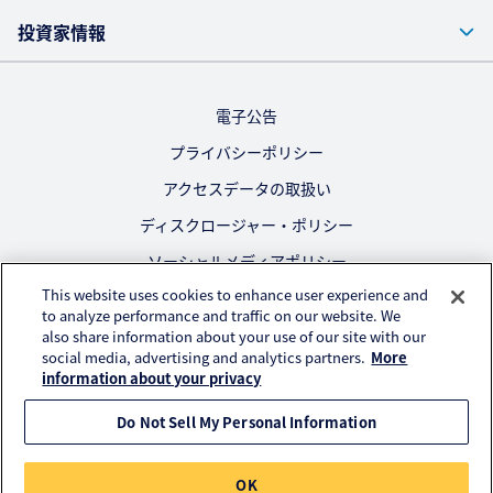
投資家情報
電子公告
プライバシーポリシー
アクセスデータの取扱い
ディスクロージャー・ポリシー
ソーシャルメディアポリシー
This website uses cookies to enhance user experience and
ご利用にあたって
to analyze performance and traffic on our website. We
also share information about your use of our site with our
公式SNS
social media, advertising and analytics partners.
More
information about your privacy
Do Not Sell My Personal Information
© KURARAY CO., LTD. All RIGHTS RESERVED.
OK