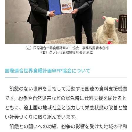
（左）国際連合世界食糧計画WFP協会 事務局長 青木創様
（右）クラレ 代表取締役 社長 川原仁
国際連合世界食糧計画WFP協会について
飢餓のない世界を目指して活動する国連の食料支援機関
です。紛争や自然災害などの緊急時に食料支援を届けると
ともに、途上国の地域社会と協力して栄養状態の改善と強
い社会づくりに取り組んでいます。
飢餓との闘いへの功績、紛争の影響を受けた地域の平和