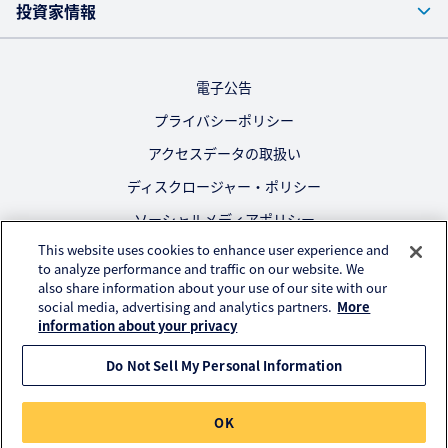
投資家情報
電子公告
プライバシーポリシー
アクセスデータの取扱い
ディスクロージャー・ポリシー
ソーシャルメディアポリシー
This website uses cookies to enhance user experience and
ご利用にあたって
to analyze performance and traffic on our website. We
also share information about your use of our site with our
公式SNS
social media, advertising and analytics partners.
More
information about your privacy
Do Not Sell My Personal Information
© KURARAY CO., LTD. All RIGHTS RESERVED.
OK