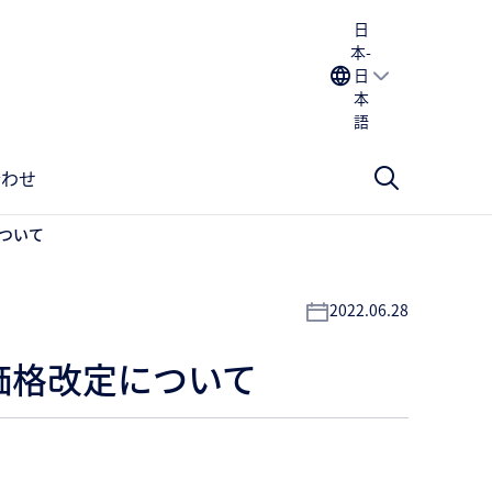
日
本-
日
本
語
合わせ
ついて
2022.06.28
価格改定について