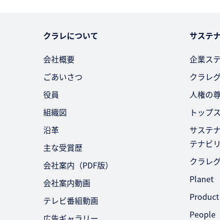
クラレについて
サステ
会社概要
企業ス
ごあいさつ
クラレ
役員
人権の
組織図
トップ
沿革
サステ
テナビ
主な受賞歴
クラレ
会社案内（PDF版）
Planet
会社案内動画
Product
テレビ番組動画
People
広告ギャラリー