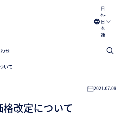
日
本-
日
本
語
合わせ
ついて
2021.07.08
価格改定について