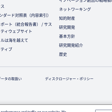
イノベーション創出の戦略領
ンス
ネットワーキング
タンダード対照表（内容索引）
知的財産
ポート（統合報告書） / サス
研究開発
リティウェブサイト
基本方針
セルは海を越えて
研究開発紹介
アティブ
歴史
データの取扱い
ディスクロージャー・ポリシー
© KURARAY CO., LTD. All RIGHTS RESERVED.
 performance and traffic on our website. We