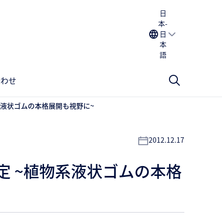
日
本-
日
本
語
合わせ
系液状ゴムの本格展開も視野に~
2012.12.17
定 ~植物系液状ゴムの本格