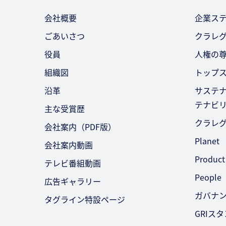
会社概要
企業ス
ごあいさつ
クラレ
役員
人権の
組織図
トップ
沿革
サステ
テナビ
主な受賞歴
クラレ
会社案内（PDF版）
Planet
会社案内動画
Product
テレビ番組動画
People
広告ギャラリー
ガバナ
タグライン特設ページ
GRIス