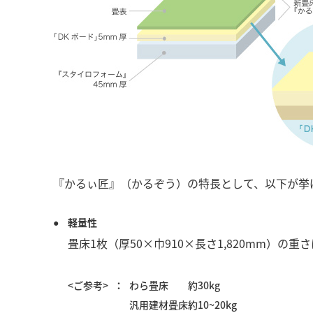
『かるぃ匠』（かるぞう）の特長として、以下が挙
軽量性
畳床1枚（厚50×巾910×長さ1,820mm）
<ご参考>
わら畳床
約30kg
汎用建材畳床
約10~20kg