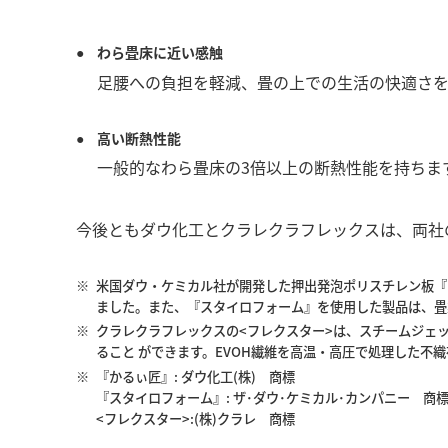
わら畳床に近い感触
足腰への負担を軽減、畳の上での生活の快適さを
高い断熱性能
一般的なわら畳床の3倍以上の断熱性能を持ちます。
今後ともダウ化工とクラレクラフレックスは、両社
※
米国ダウ・ケミカル社が開発した押出発泡ポリスチレン板『
ました。また、『スタイロフォーム』を使用した製品は、畳
※
クラレクラフレックスの<フレクスター>は、スチームジェ
ること ができます。EVOH繊維を高温・高圧で処理した
※
『かるぃ匠』: ダウ化工(株) 商標
『スタイロフォーム』: ザ･ダウ･ケミカル･カンパニー 商
<フレクスター>:(株)クラレ 商標