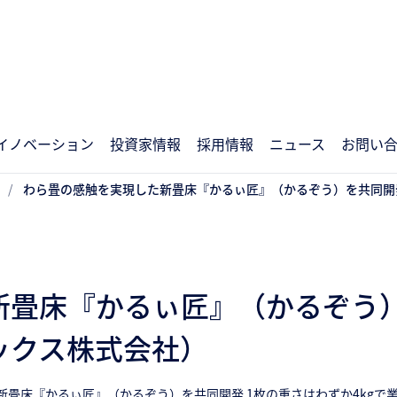
イノベーション
投資家情報
採用情報
ニュース
お問い
わら畳の感触を実現した新畳床『かるぃ匠』（かるぞう）を共同開
新畳床『かるぃ匠』（かるぞう）
ックス株式会社）
新畳床『かるぃ匠』（かるぞう）を共同開発 1枚の重さはわずか4kgで