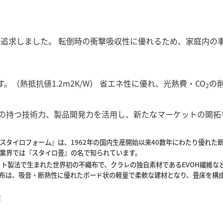
追求しました。 転倒時の衝撃吸収性に優れるため、家庭内の
（熱抵抗値1.2m2K/W） 省エネ性に優れ、光熱費・CO
の
2
の持つ技術力、製品開発力を活用し、新たなマーケットの開拓
スタイロフォーム』は、1962年の国内生産開始以来40数年にわたり優れた
業界では『スタイロ畳』の名で知られています。
ット製法で生まれた世界初の不織布で、クラレの独自素材であるEVOH繊維
不織布は、吸音・断熱性に優れたボード状の軽量で柔軟な建材となり、畳床を構
標