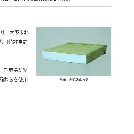
本社：大阪市北
共同特許申請
、畳市場が縮
稲わらを使用
畳床 外観断面写真