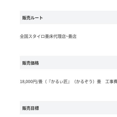
販売ルート
全国スタイロ畳床代理店~畳店
販売価格
18,000円/畳（『かるぃ匠』（かるぞう）畳 工
販売目標