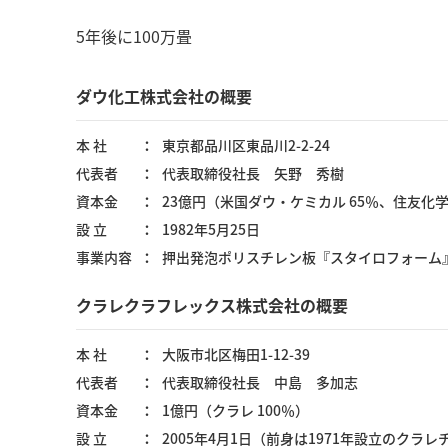
5年後に100万畳
ダウ化工株式会社の概要
本 社
東京都品川区東品川2-2-24
代表者
代表取締役社長 矢野 秀樹
資本金
23億円（米国ダウ・ケミカル 65％、住友化学
設 立
1982年5月25日
事業内容
押出発泡ポリスチレン板『スタイロフォーム
クラレクラフレックス株式会社の概要
本 社
大阪市北区梅田1-12-39
代表者
代表取締役社長 中島 多加志
資本金
1億円（クラレ 100％）
設 立
2005年4月1日（前身は1971年設立のクラ