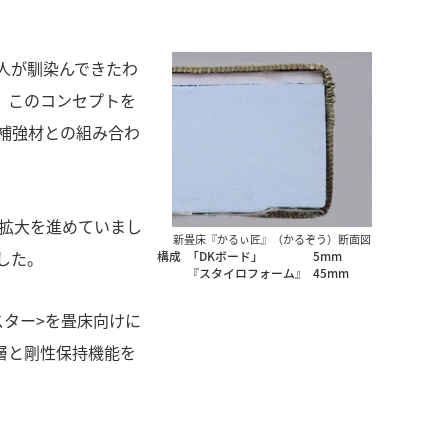
人が馴染んできたわ
。このコンセプトを
補強材との組み合わ
途拡大を進めていまし
新畳床『かるぃ匠』（かるぞう）断面図
した。
構成
「DKボード」
5mm
『スタイロフォーム』
45mm
ター>を畳床向けに
層と剛性保持機能を