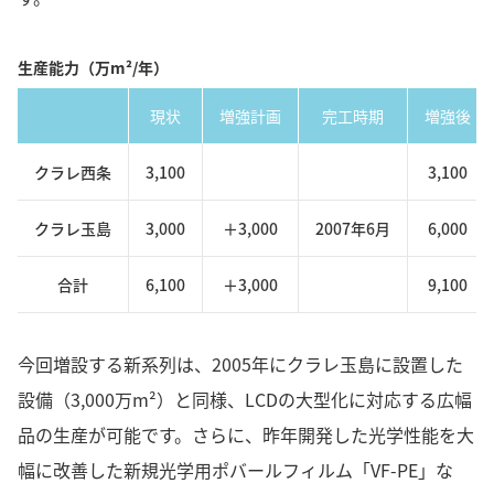
生産能力（万m²/年）
現状
増強計画
完工時期
増強後
クラレ西条
3,100
3,100
クラレ玉島
3,000
＋3,000
2007年6月
6,000
合計
6,100
＋3,000
9,100
今回増設する新系列は、2005年にクラレ玉島に設置した
設備（3,000万m²）と同様、LCDの大型化に対応する広幅
品の生産が可能です。さらに、昨年開発した光学性能を大
幅に改善した新規光学用ポバールフィルム「VF-PE」な