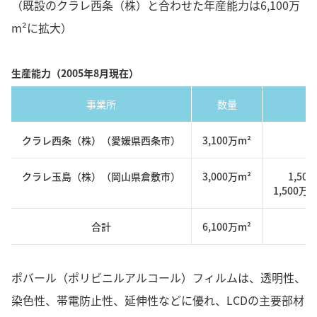
（既設のクラレ西条（株）と合わせた年産能力は6,100万
m²に拡大）
生産能力（2005年8月現在）
事業所
数量
クラレ西条（株）（愛媛県西条市）
3,100万m²
クラレ玉島（株）（岡山県倉敷市）
3,000万m²
1,5
1,500
合計
6,100万m²
ポバール（ポリビニルアルコール）フィルムは、透明性、
染色性、帯電防止性、延伸性などに優れ、LCDの主要部材