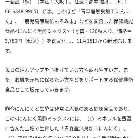
ー製品（株）（本社：大阪市、社長：高本 義和、TEL：
06-6348-9905）では、このほど「青森産無臭加工にんに
く」、「鹿児島産黒酢もろみ末」などを配合した保健機能
食品<にんにく黒酢ミックス>（写真・120粒入り、価格＝
3,780円（税込））を商品化し、11月15日から新発売しま
す。
毎日の活力アップを心掛けている方や疲れやすい方、ま
た、お肌を元気に保ちたい方などをサポートする保健機能
食品として販売していきます。
昨今にんにくと黒酢は非常に人気のある健康食品であり、
この<にんにく黒酢ミックス>には、（1）ミネラルを豊富
に含んだ土壌で生育した「青森産無臭加工にんにく」、