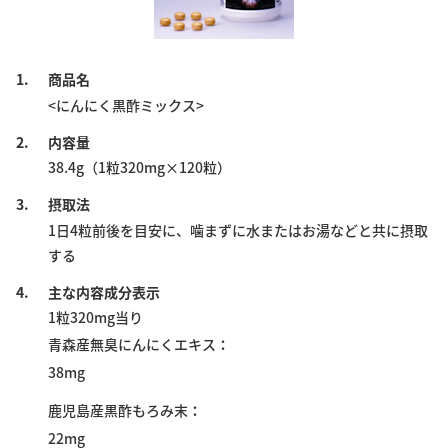
1.
商品名
<にんにく黒酢ミックス>
2.
内容量
38.4g（1粒320mg×120粒）
3.
摂取法
1日4粒前後を目安に、噛まずに水またはお湯などと共に摂取
する
4.
主な内容成分表示
1粒320mg当り
青森産無臭にんにくエキス
38mg
鹿児島産黒酢もろみ末
22mg