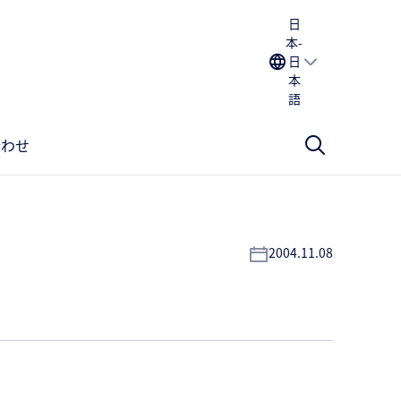
日
本-
日
本
語
合わせ
2004.11.08