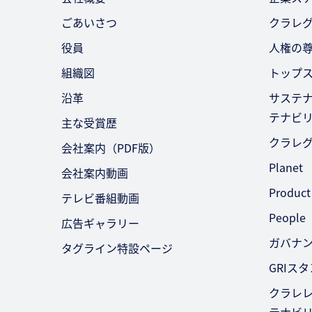
ごあいさつ
クラレ
役員
人権の
組織図
トップ
沿革
サステ
テナビ
主な受賞歴
クラレ
会社案内（PDF版）
Planet
会社案内動画
Product
テレビ番組動画
People
広告ギャラリー
ガバナ
タグライン特設ページ
GRIス
クラレレ