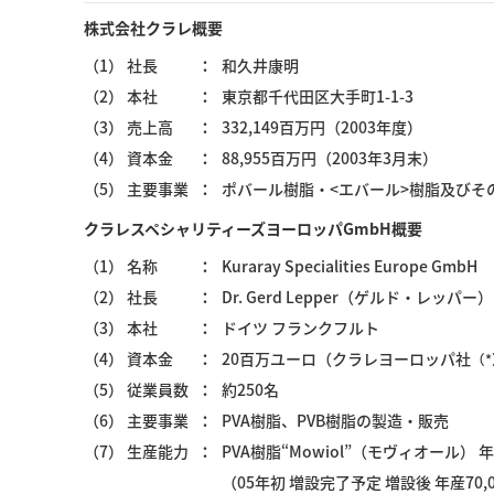
株式会社クラレ概要
（1） 社長
和久井康明
（2） 本社
東京都千代田区大手町1-1-3
（3） 売上高
332,149百万円（2003年度）
（4） 資本金
88,955百万円（2003年3月末）
（5） 主要事業
ポバール樹脂・<エバール>樹脂及び
クラレスペシャリティーズヨーロッパGmbH概要
（1） 名称
Kuraray Specialities Europe GmbH
（2） 社長
Dr. Gerd Lepper（ゲルド・レッパー）
（3） 本社
ドイツ フランクフルト
（4） 資本金
20百万ユーロ（クラレヨーロッパ社
（
（5） 従業員数
約250名
（6） 主要事業
PVA樹脂、PVB樹脂の製造・販売
（7） 生産能力
PVA樹脂“Mowiol”（モヴィオール） 年
（05年初 増設完了予定 増設後 年産70,