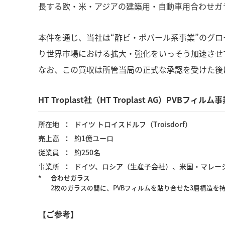
長する欧・米・アジアの建築用・自動車用合わせガ
本件を通じ、当社は“酢ビ・ポバール系事業”のグ
り世界市場における拡大・強化をいっそう加速させ
なお、この買収は所管当局の正式な承認を受けた後
HT Troplast社（HT Troplast AG）PVBフィル
所在地
ドイツ トロイスドルフ（Troisdorf）
売上高
約1億ユーロ
従業員
約250名
事業所
ドイツ、ロシア（生産子会社）、米国・マレー
*
合わせガラス
2枚のガラスの間に、PVBフィルムを貼り合せた3層構造
【ご参考】