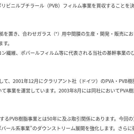
社のポリビニルブチラール（PVB）フィルム事業を買収することを決
拠を置き、合わせガラス
用中間膜の生産・開発・販売にお
（*）
ます。
ビニロン繊維、ポバールフィルム等に代表される当社の基幹事業の
て、2001年12月にクラリアント社（ドイツ）のPVA・PV
いて事業を運営しています。2003年8月には同社においてPV
社が運営するPVB樹脂事業とは50年に及ぶ取引関係にあります。今
ポバール系事業”のダウンストリーム展開を強化します。さらに