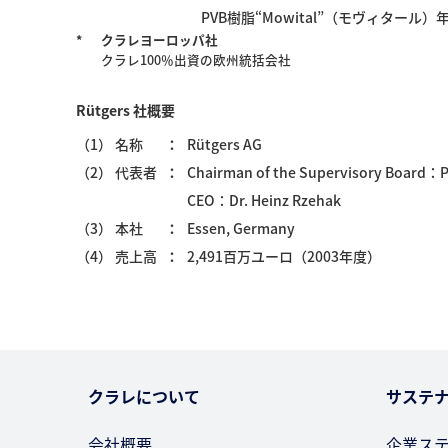
PVB樹脂“Mowital”（モヴィタール）年
*
クラレヨーロッパ社
クラレ100％出資の欧州統括会社
Rütgers 社概要
（1） 名称
Rütgers AG
（2） 代表者
Chairman of the Supervisory Board：Pr
CEO：Dr. Heinz Rzehak
（3） 本社
Essen, Germany
（4） 売上高
2,491百万ユーロ（2003年度）
クラレについて
サステ
会社概要
企業ス