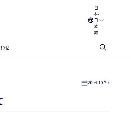
日
本-
日
本
語
合わせ
2004.10.20
て