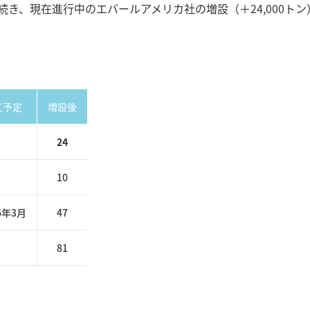
、現在進行中のエバールアメリカ社の増設（＋24,000トン）に
工予定
増設後
24
10
6年3月
47
81