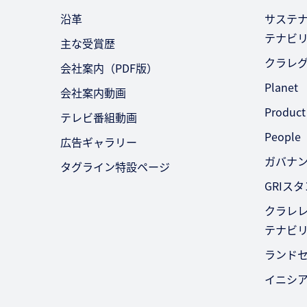
沿革
サステ
テナビ
主な受賞歴
クラレ
会社案内（PDF版）
Planet
会社案内動画
Product
テレビ番組動画
People
広告ギャラリー
ガバナ
タグライン特設ページ
GRIス
クラレレ
テナビ
ランド
イニシ