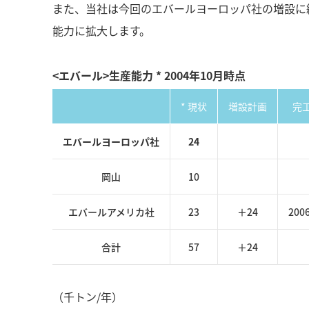
また、当社は今回のエバールヨーロッパ社の増設に続き
能力に拡大します。
<エバール>生産能力 * 2004年10月時点
* 現状
増設計画
完
エバールヨーロッパ社
24
岡山
10
エバールアメリカ社
23
＋24
200
合計
57
＋24
（千トン/年）