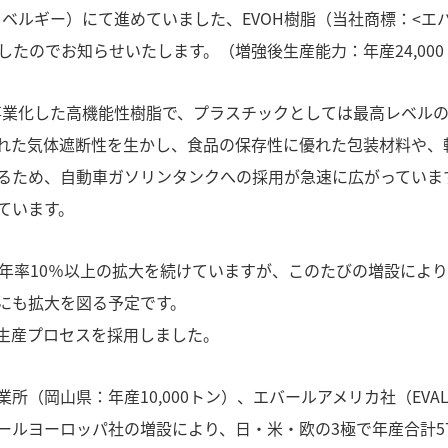
.V.：ベルギー）にて進めていました、EVOH樹脂（当社商標：<エ
ましたのでお知らせいたします。（増強後生産能力：年産24,00
・事業化した高機能性樹脂で、プラスチックとしては最高レベル
。優れた気体遮断性を生かし、食品の保存性に優れた包装材料や
るため、自動車ガソリンタンクへの採用が急速に広がっていま
ています。
に年率10％以上の拡大を続けていますが、このたびの増設によ
にも拡大を図る予定です。
生産プロセスを採用しました。
県：年産10,000トン）、エバールアメリカ社（EVAL COMPA
ルヨーロッパ社の増設により、日・米・欧の3極で年産合計57