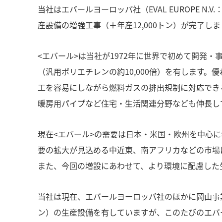
当社はエバールヨーロッパ社（EVAL EUROPE N
産設備の増強工事（＋年産12,000トン）が完了し
<エバール>は当社が1972年に世界で初めて開発
（汎用ポリエチレンの約10,000倍）を有します
工を容易にしながら燃料ガスの排出規制に対応でき
暖房用パイプなど住宅・生活関連分野なども伸長し
現在<エバール>の需要は日本・米国・欧州を中心
要の拡大が見込める中近東、南アフリカなどの市場
また、今回の増設にあわせて、より環境に配慮した
当社は現在、エバールヨーロッパ社のほかに岡山事業所（岡山
ン）の生産設備を有していますが、このたびのエバー