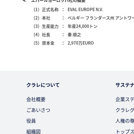
4.
エバールヨーロッパ社の概要
（1）正式名称
EVAL EUROPE N.V.
（2）本社
ベルギー フランダース州 アントワ
（3）生産能力
年産24,000トン
（4）社長
秦 順之
（5）資本金
2,970万EURO
クラレについて
サステ
会社概要
企業ス
ごあいさつ
クラレ
役員
人権の
組織図
トップ