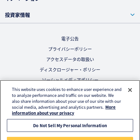
投資家情報
電子公告
プライバシーポリシー
アクセスデータの取扱い
ディスクロージャー・ポリシー
ソーシャルメディアポリシー
This website uses cookies to enhance user experience and
ご利用にあたって
to analyze performance and traffic on our website. We
also share information about your use of our site with our
公式SNS
social media, advertising and analytics partners.
More
information about your privacy
Do Not Sell My Personal Information
© KURARAY CO., LTD. All RIGHTS RESERVED.