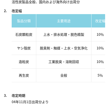
活性炭製品全般、国内および海外向け出荷分
2.
改定幅
製品分類
主要用途
改定幅
石炭顆粒炭
上水・排水処理・脱色精製
10％
ヤシ殻炭
脱臭剤・触媒・上水・空気浄化
10％
造粒炭
工業脱臭・溶剤回収
10％
再生炭
全般
5％
3.
改定時期
04年11月1日出荷分より