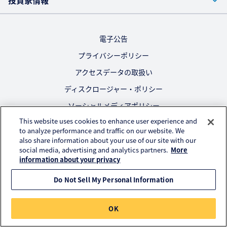
投資家情報
電子公告
プライバシーポリシー
アクセスデータの取扱い
ディスクロージャー・ポリシー
ソーシャルメディアポリシー
This website uses cookies to enhance user experience and
ご利用にあたって
to analyze performance and traffic on our website. We
also share information about your use of our site with our
公式SNS
social media, advertising and analytics partners.
More
information about your privacy
Do Not Sell My Personal Information
© KURARAY CO., LTD. All RIGHTS RESERVED.
OK