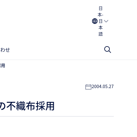
日
本-
日
本
語
合わせ
採用
2004.05.27
の不織布採用