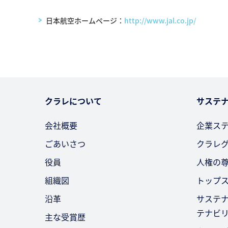
日本航空ホームページ：
http://www.jal.co.jp/
クラレについて
サステ
会社概要
企業ス
ごあいさつ
クラレ
役員
人権の
組織図
トップ
沿革
サステ
テナビ
主な受賞歴