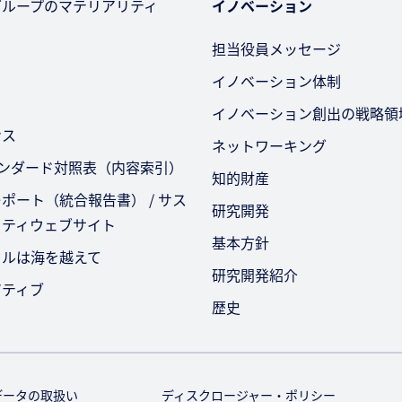
グループのマテリアリティ
イノベーション
担当役員メッセージ
イノベーション体制
イノベーション創出の戦略領
ンス
ネットワーキング
タンダード対照表（内容索引）
知的財産
ポート（統合報告書） / サス
研究開発
リティウェブサイト
基本方針
セルは海を越えて
研究開発紹介
アティブ
歴史
データの取扱い
ディスクロージャー・ポリシー