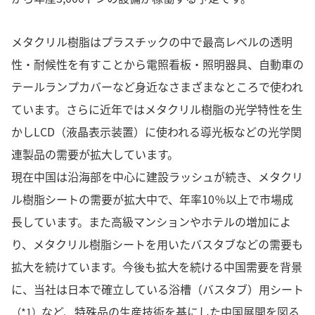
メタクリル樹脂はプラスチックの中で最高レベルの透明
性・耐候性を有すことから電照看板・照明器具、自動車の
テールランプカバーなど身近なさまざまなところで使われ
ています。さらに近年ではメタクリル樹脂の光学特性を生
かしLCD（液晶表示装置）に使われる導光板などの光学関
連製品の需要が拡大しています。
現在中国は沿海部を中心に建設ラッシュが続き、メタクリ
ル樹脂シートの需要が拡大中で、年率10％以上で市場成
長しています。また高級マンションやホテルの増加によ
り、メタクリル樹脂シートを用いたバスタブなどの需要も
拡大を続けています。今後も拡大を続ける中国需要を背景
に、当社は日本で確立している浴槽（バスタブ）用シート
など、特殊品の生産技術を基にした中国展開を図る
（*1）