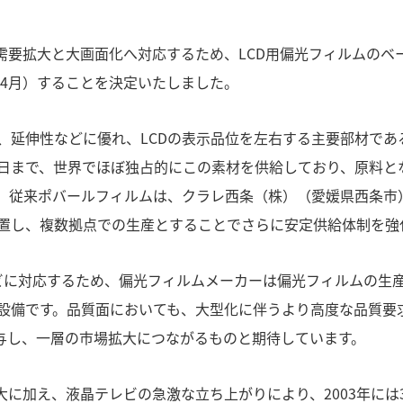
需要拡大と大画面化へ対応するため、LCD用偏光フィルムの
005年4月）することを決定いたしました。
、延伸性などに優れ、LCDの表示品位を左右する主要部材であ
今日まで、世界でほぼ独占的にこの素材を供給しており、原料と
。従来ポバールフィルムは、クラレ西条（株）（愛媛県西条市
置し、複数拠点での生産とすることでさらに安定供給体制を強
h）テレビに対応するため、偏光フィルムメーカーは偏光フィルムの
設備です。品質面においても、大型化に伴うより高度な品質要
寄与し、一層の市場拡大につながるものと期待しています。
大に加え、液晶テレビの急激な立ち上がりにより、2003年に