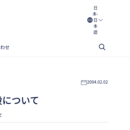
日
本-
日
本
語
合わせ
2004.02.02
設について
て