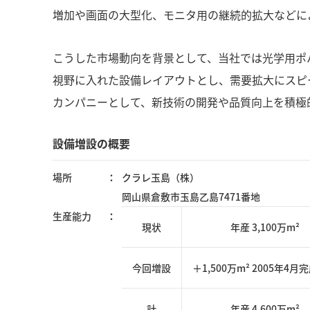
増加や画面の大型化、モニタ用の継続的拡大などによ
こうした市場動向を背景として、当社では光学用ポ
視野に入れた設備レイアウトとし、需要拡大にスピ
カンパニーとして、新技術の開発や品質向上を積極
設備増設の概要
場所
クラレ玉島（株）
岡山県倉敷市玉島乙島7471番地
生産能力
現状
年産 3,100万m²
今回増設
＋1,500万m² 2005年4月
計
年産 4,600万m²