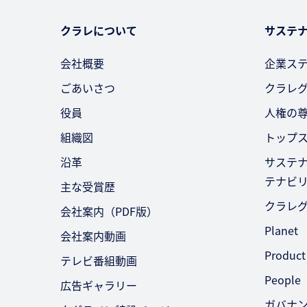
クラレについて
サステ
会社概要
企業ス
ごあいさつ
クラレ
役員
人権の
組織図
トップ
沿革
サステ
テナビ
主な受賞歴
クラレ
会社案内（PDF版）
Planet
会社案内動画
Product
テレビ番組動画
People
広告ギャラリー
ガバナ