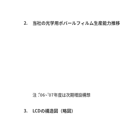
2.
当社の光学用ポバールフィルム生産能力推移
注：
'06~'07年度は次期増設構想
3.
LCDの構造図（略図）