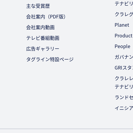
テナビ
主な受賞歴
クラレ
会社案内（PDF版）
Planet
会社案内動画
Product
テレビ番組動画
People
広告ギャラリー
ガバナ
タグライン特設ページ
GRIス
クラレレ
テナビ
ランド
イニシ