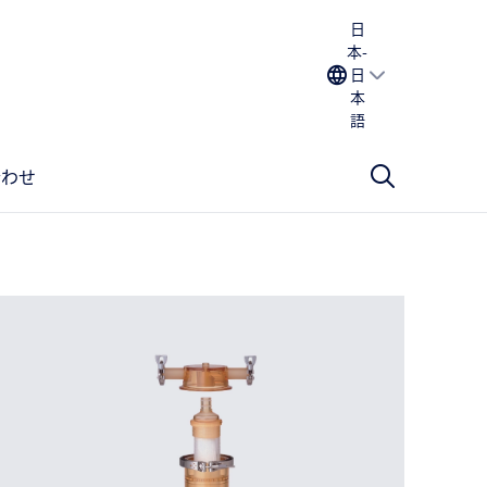
日
本-
日
本
語
合わせ