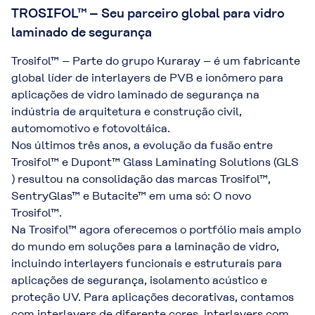
TROSIFOL™ – Seu parceiro global para vidro
laminado de segurança
Trosifol™ – Parte do grupo Kuraray – é um fabricante
global líder de interlayers de PVB e ionômero para
aplicações de vidro laminado de segurança na
indústria de arquitetura e construção civil,
automomotivo e fotovoltáica.
Nos últimos três anos, a evolução da fusão entre
Trosifol™ e Dupont™ Glass Laminating Solutions (GLS
) resultou na consolidação das marcas Trosifol™,
SentryGlas™ e Butacite™ em uma só: O novo
Trosifol™.
Na Trosifol™ agora oferecemos o portfólio mais amplo
do mundo em soluções para a laminação de vidro,
incluindo interlayers funcionais e estruturais para
aplicações de segurança, isolamento acústico e
proteção UV. Para aplicações decorativas, contamos
com interlayers de diferente cores, interlayers com