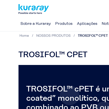
Sobre a Kuraray
Produtos
Aplicações
Not
Home
NOSSOS PRODUTOS
TROSIFOL™ CPET
TROSIFOL™ CPET
TROSIFOL™ cPET é u
coated” monolítico, q
combinado ao PVB ou