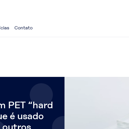
ícias
Contato
m PET “hard
ue é usado
 outros