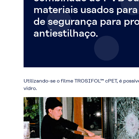
materiais usados para
de segurança para pr
antiestilhaço.
Utilizando-se o filme TROSIFOL™ cPET, é possív
vidro.