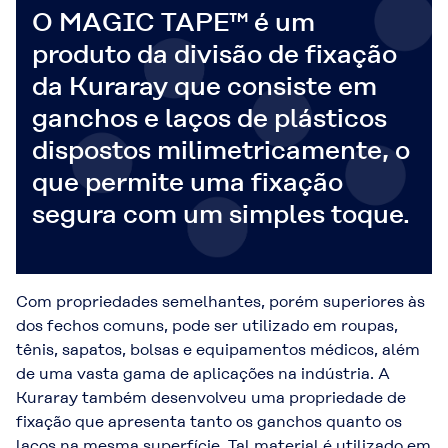
O MAGIC TAPE™ é um
produto da divisão de fixação
da Kuraray que consiste em
ganchos e laços de plásticos
dispostos milimetricamente, o
que permite uma fixação
segura com um simples toque.
Com propriedades semelhantes, porém superiores às
dos fechos comuns, pode ser utilizado em roupas,
tênis, sapatos, bolsas e equipamentos médicos, além
de uma vasta gama de aplicações na indústria. A
Kuraray também desenvolveu uma propriedade de
fixação que apresenta tanto os ganchos quanto os
laços na mesma superfície. Tal material é utilizado em