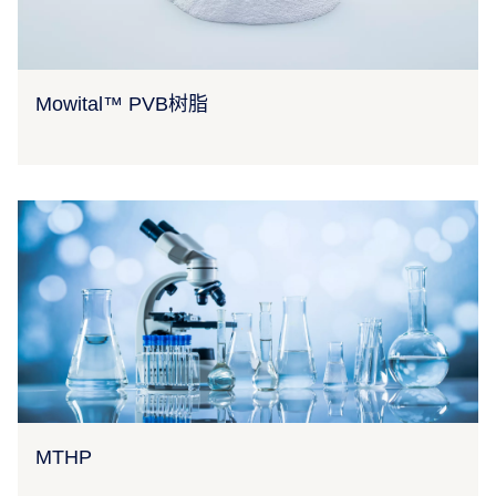
Mowital™ PVB树脂
MTHP