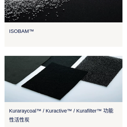
ISOBAM™
Kuraraycoal™ / Kuractive™ / Kurafilter™ 功能
性活性炭