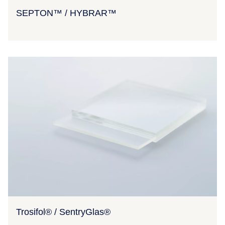
SEPTON™ / HYBRAR™
Trosifol® / SentryGlas®