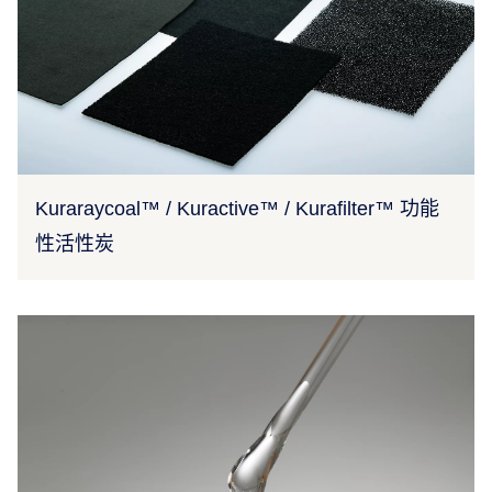
Kuraraycoal™ / Kuractive™ / Kurafilter™ 功能
性活性炭