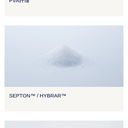
PVA纤维
SEPTON™ / HYBRAR™