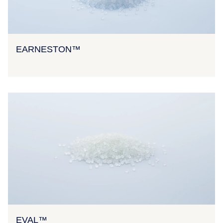
EARNESTON™
EVAL™