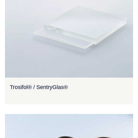
Trosifol® / SentryGlas®