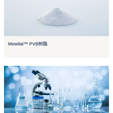
Mowital™ PVB树脂