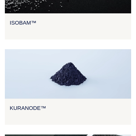
ISOBAM™
KURANODE™