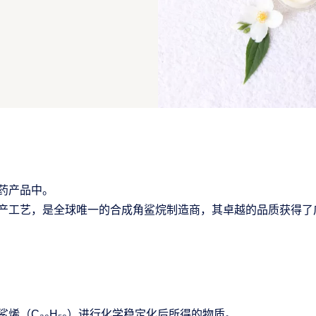
药产品中。
产工艺，是全球唯一的合成角鲨烷制造商，其卓越的品质获得了
烯（C₃₀H₅₀）进行化学稳定化后所得的物质。