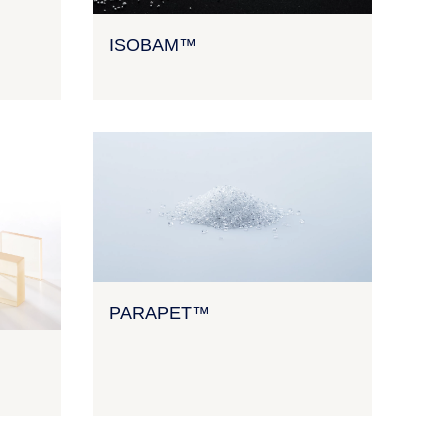
ISOBAM™
PARAPET™