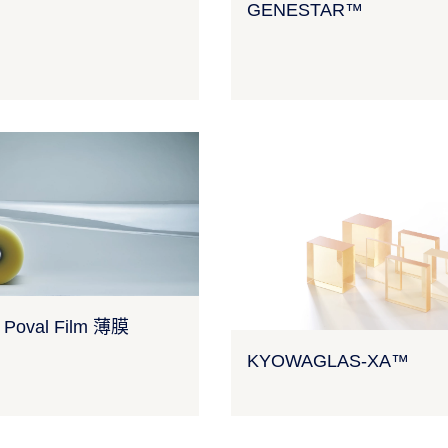
GENESTAR™
y Poval Film 薄膜
KYOWAGLAS-XA™