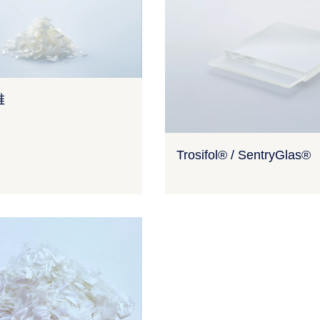
维
Trosifol® / SentryGlas®