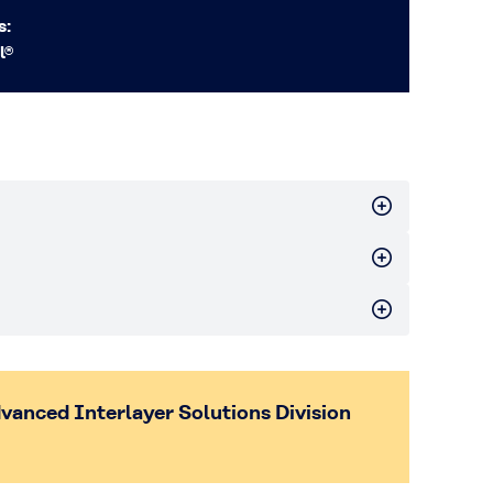
s:
l®
dvanced Interlayer Solutions Division