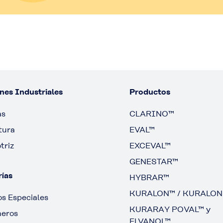
nes Industriales
Productos
as
CLARINO™
tura
EVAL™
triz
EXCEVAL™
GENESTAR™
ías
HYBRAR™
KURALON™ / KURALON
s Especiales
KURARAY POVAL™ y
meros
ELVANOL™