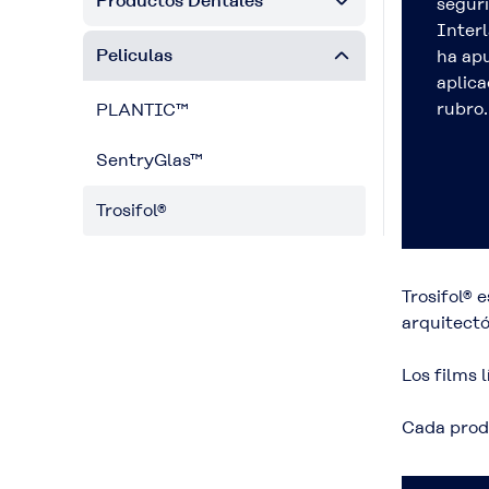
Productos Dentales
segur
Interl
Peliculas
ha ap
aplica
rubro.
PLANTIC™
SentryGlas™
Trosifol®
Trosifol® 
arquitectó
Los films 
Cada produ