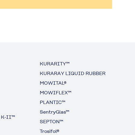
KURARITY™
KURARAY LIQUID RUBBER
MOWITAL®
MOWIFLEX™
PLANTIC™
SentryGlas™
 K-II™
SEPTON™
Trosifol®