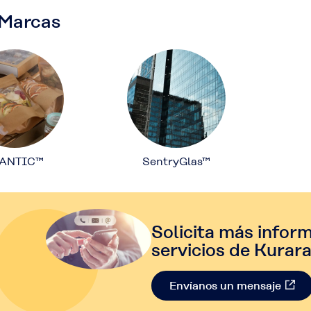
 Marcas
ANTIC™
SentryGlas™
Solicita más infor
servicios de Kurara
Envíanos un mensaje​