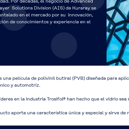
idad. Por décadas, el negocio de Advanced
ayer Solutions Division (AIS) de Kuraray se
untalado en el mercado por su innovación,
ción de conocimientos y experiencia en el
es una película de polivinil butiral (PVB) diseñada para apl
nico y automotriz.
líderes en la industria Trosifol® han hecho que el vidrio s
cto aporta una característica única y especial y sirve de