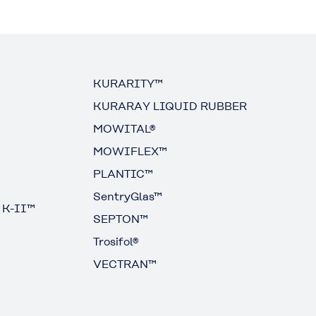
KURARITY™
KURARAY LIQUID RUBBER
MOWITAL®
MOWIFLEX™
PLANTIC™
SentryGlas™
 K-II™
SEPTON™
Trosifol®
VECTRAN™