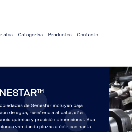
riales
Categorías
Productos
Contacto
NESTAR™
ropiedades de Genestar incluyen baja
ión de agua, resistencia al calor, alta
encia química y precisión dimensional. Sus
ciones van desde piezas eléctricas hasta