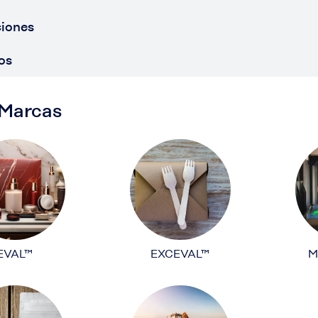
ciones
os
 Marcas
EVAL™
EXCEVAL™
M