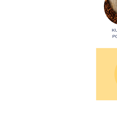
K
P
EL