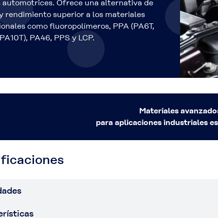
 automotrices. Ofrece una alternativa de
y rendimiento superior a los materiales
ionales como fluoropolímeros, PPA (PA6T,
 PA10T), PA46, PPS y LCP.
Materiales avanzado
para aplicaciones industriales e
ficaciones
dades
rísticas