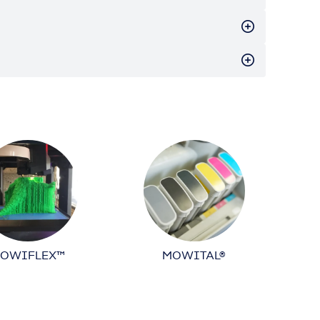
OWIFLEX™
MOWITAL®