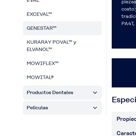
EVAL™
piezas
costo 
EXCEVAL™
tradic
PA4T,
GENESTAR™
KURARAY POVAL™ y
ELVANOL™
MOWIFLEX™
MOWITAL®
Productos Dentales
Especi
Peliculas
Propie
Caracte