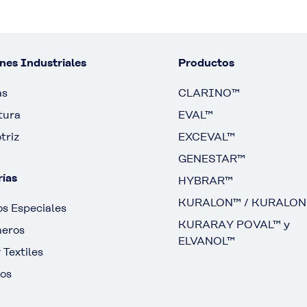
nes Industriales
Productos
as
CLARINO™
tura
EVAL™
triz
EXCEVAL™
GENESTAR™
ías
HYBRAR™
KURALON™ / KURALON
s Especiales
KURARAY POVAL™ y
meros
ELVANOL™
 Textiles
os