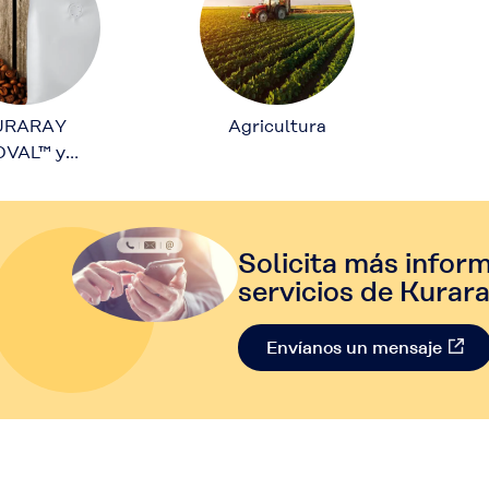
URARAY
Agricultura
OVAL™ y
VANOL™
Solicita más infor
servicios de Kurara
Envíanos un mensaje​