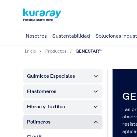
Nosotros
Sustentabilidad
Soluciones indust
Inicio
Productos
GENESTAR™
Quimicos Especiales
Elastomeros
GE
Fibras y Textiles
Las p
absorc
Polímeros
resist
aplica