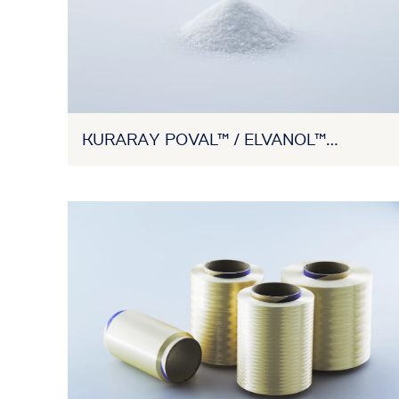
KURARAY POVAL™ / ELVANOL™
EXCEVAL™ / MOWIFLEX™ (RESINA DE
PVA)