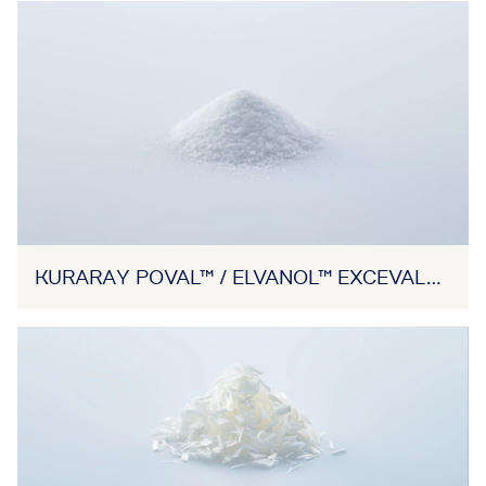
KURARAY POVAL™ / ELVANOL™ EXCEVAL™ /
MOWIFLEX™ (RESINA DE PVA)