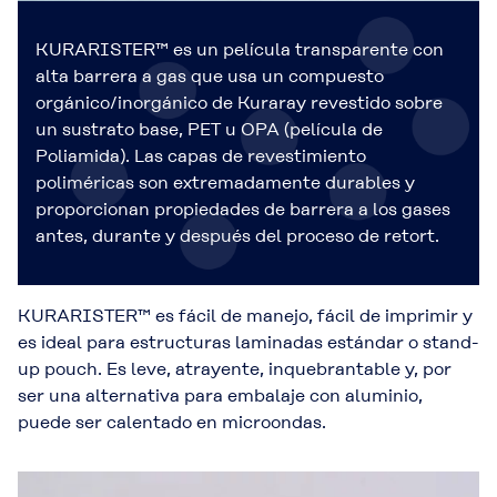
KURARISTER™ es un película transparente con
alta barrera a gas que usa un compuesto
orgánico/inorgánico de Kuraray revestido sobre
un sustrato base, PET u OPA (película de
Poliamida). Las capas de revestimiento
poliméricas son extremadamente durables y
proporcionan propiedades de barrera a los gases
antes, durante y después del proceso de retort.
KURARISTER™ es fácil de manejo, fácil de imprimir y
es ideal para estructuras laminadas estándar o stand-
up pouch. Es leve, atrayente, inquebrantable y, por
ser una alternativa para embalaje con aluminio,
puede ser calentado en microondas.