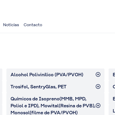
Noticias
Contacto
Alcohol Polivinílico (PVA/PVOH)
E
Trosifol, SentryGlas, PET
C
Químicos de Isopreno(MMB, MPD,
E
Poliol e IPD), Mowital(Resina de PVB),
L
Monosol(filme de PVA/PVOH)