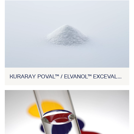
KURARAY POVAL™ / ELVANOL™ EXCEVAL™ /
MOWIFLEX™ (RESINA DE PVA)